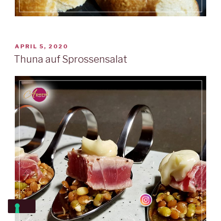
VERÖFFENTLICHT
APRIL 5, 2020
AM
Thuna auf Sprossensalat