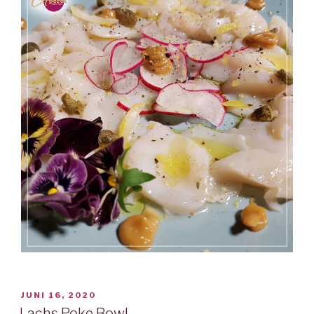
VERÖFFENTLICHT
JUNI 16, 2020
AM
Lachs Poke Bowl