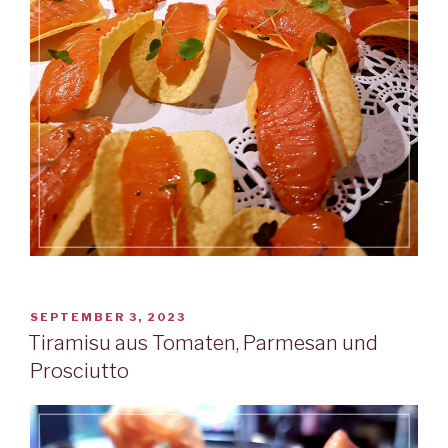
VERÖFFENTLICHT
SEPTEMBER 3, 2023
AM
Tiramisu aus Tomaten, Parmesan und
Prosciutto