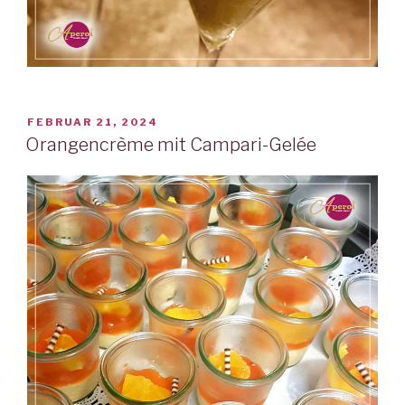
VERÖFFENTLICHT
FEBRUAR 21, 2024
AM
Orangencrème mit Campari-Gelée