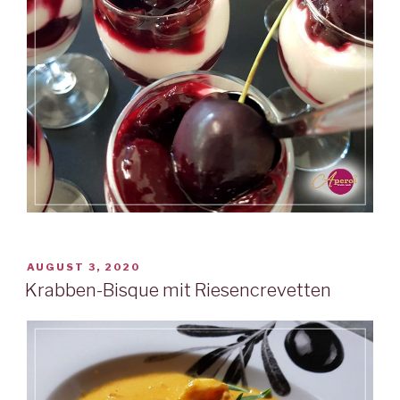
VERÖFFENTLICHT
AUGUST 3, 2020
AM
Krabben-Bisque mit Riesencrevetten