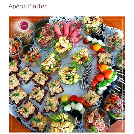
AM
Apéro-Platten