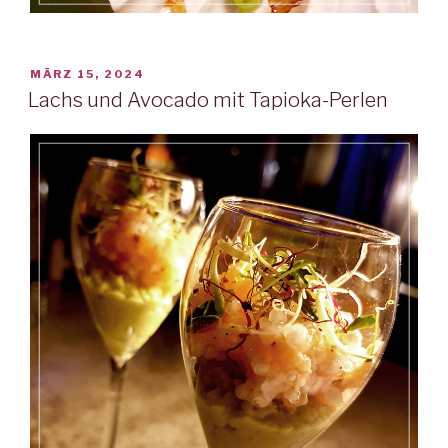
VERÖFFENTLICHT
MÄRZ 15, 2024
AM
Lachs und Avocado mit Tapioka-Perlen