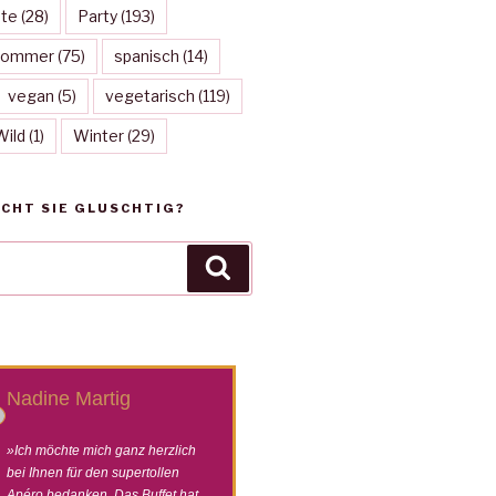
te
(28)
Party
(193)
Sommer
(75)
spanisch
(14)
vegan
(5)
vegetarisch
(119)
Wild
(1)
Winter
(29)
CHT SIE GLUSCHTIG?
Suchen
Nadine Martig
Bar am Wasser
»Ich möchte mich ganz herzlich
»Vielen Dank für die t
bei Ihnen für den supertollen
Zusammenarbeit und 
Apéro bedanken. Das Buffet hat