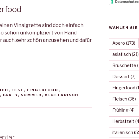
Datenschutze
erfood
einen Vinaigrette sind doch einfach
WÄHLEN SIE
 so schön unkompliziert von Hand
er auch sehr schön anzusehen und dafür
Apero
(173)
asiatisch
(21)
Bruschette
(
Dessert
(7)
Fingerfood
(1
ICH
,
FEST
,
FINGERFOOD
,
,
PARTY
,
SOMMER
,
VEGETARISCH
Fleisch
(36)
Frühling
(4)
Herbstzeit
(4
italienisch
(5
entar