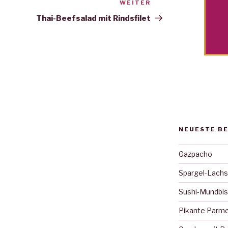
WEITER
Nächster
Beitrag
Thai-Beefsalad mit Rindsfilet
NEUESTE B
Gazpacho
Spargel-Lachs
Sushi-Mundbi
Pikante Parm