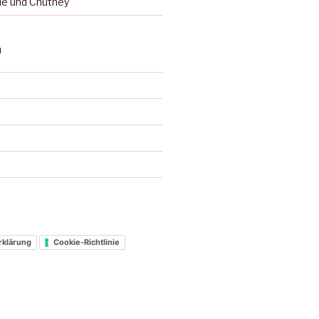
ie und Chutney
N
d
rklärung
Cookie-Richtlinie