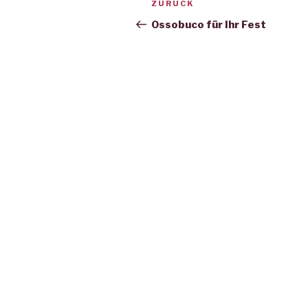
Vorheriger
ZURÜCK
Navigation
Beitrag
Ossobuco für Ihr Fest