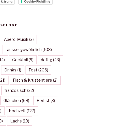
rklärung
Cookie-Richtlinie
 SELBST
Apero-Musik
(2)
aussergewöhnlich
(108)
14)
Cocktail
(9)
deftig
(43)
Drinks
(1)
Fest
(206)
21)
Fisch & Krustentiere
(2)
französisch
(22)
Gläschen
(69)
Herbst
(3)
)
Hochzeit
(127)
9)
Lachs
(19)