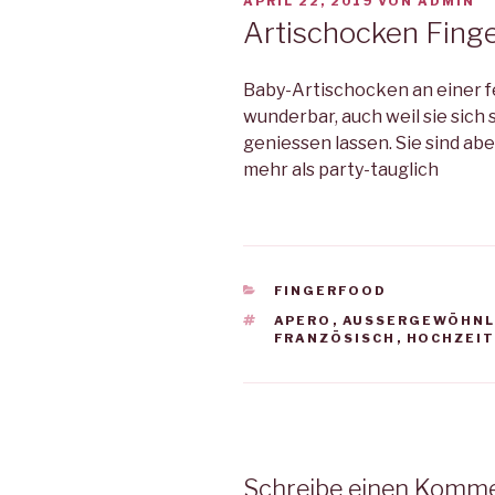
VERÖFFENTLICHT
APRIL 22, 2019
VON
ADMIN
AM
Artischocken Fing
Baby-Artischocken an einer f
wunderbar, auch weil sie sich
geniessen lassen. Sie sind ab
mehr als party-tauglich
KATEGORIEN
FINGERFOOD
SCHLAGWÖRTER
APERO
,
AUSSERGEWÖHNL
FRANZÖSISCH
,
HOCHZEIT
Schreibe einen Komm