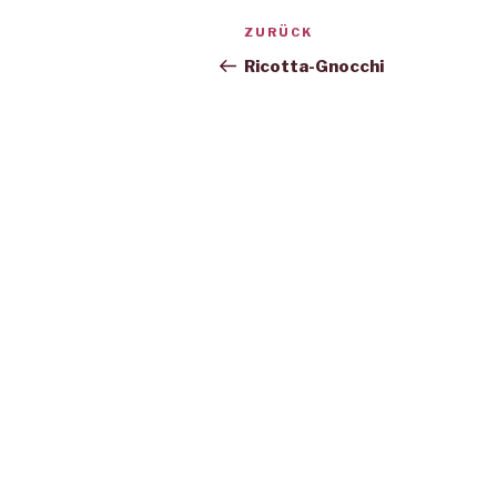
Beitrags-
Vorheriger
ZURÜCK
Navigation
Beitrag
Ricotta-Gnocchi