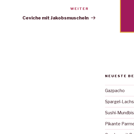
WEITER
Nächster
Beitrag
Ceviche mit Jakobsmuscheln
NEUESTE B
Gazpacho
Spargel-Lachs
Sushi-Mundbi
Pikante Parm