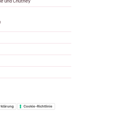
ie und Chutney
N
d
rklärung
Cookie-Richtlinie