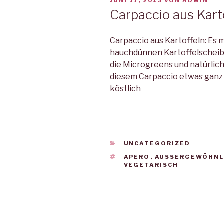
VERÖFFENTLICHT
JUNI 17, 2019
VON
ADMIN
AM
Carpaccio aus Kart
Carpaccio aus Kartoffeln: Es m
hauchdünnen Kartoffelscheib
die Microgreens und natürlic
diesem Carpaccio etwas ganz 
köstlich
KATEGORIEN
UNCATEGORIZED
SCHLAGWÖRTER
APERO
,
AUSSERGEWÖHNL
VEGETARISCH