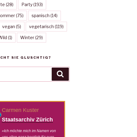
te
(28)
Party
(193)
Sommer
(75)
spanisch
(14)
vegan
(5)
vegetarisch
(119)
Wild
(1)
Winter
(29)
CHT SIE GLUSCHTIG?
Suchen
Carmen Kuster
Thomas
Staatsarchiv Zürich
»Vielen herzlichen D
unser Fest mit deine
»Ich möchte mich im Namen von
Superservice zu etwa