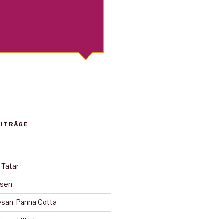
EITRÄGE
-Tatar
ssen
esan-Panna Cotta