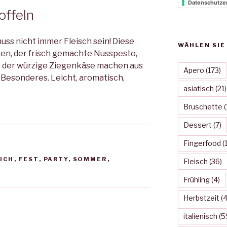
Datenschutze
offeln
uss nicht immer Fleisch sein! Diese
WÄHLEN SIE
en, der frisch gemachte Nusspesto,
h der würzige Ziegenkäse machen aus
Apero
(173)
Besonderes. Leicht, aromatisch,
asiatisch
(21)
Bruschette
(
Dessert
(7)
Fingerfood
(1
ICH
,
FEST
,
PARTY
,
SOMMER
,
Fleisch
(36)
Frühling
(4)
Herbstzeit
(4
italienisch
(5