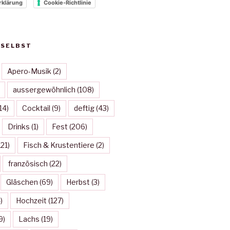
rklärung
Cookie-Richtlinie
 SELBST
Apero-Musik
(2)
aussergewöhnlich
(108)
14)
Cocktail
(9)
deftig
(43)
Drinks
(1)
Fest
(206)
21)
Fisch & Krustentiere
(2)
französisch
(22)
Gläschen
(69)
Herbst
(3)
)
Hochzeit
(127)
9)
Lachs
(19)