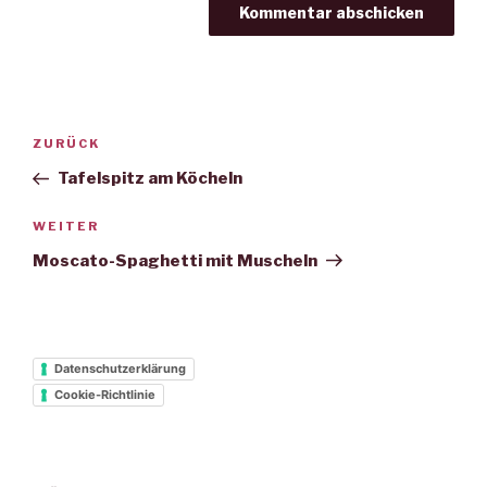
Beitrags-
Vorheriger
ZURÜCK
Navigation
Beitrag
Tafelspitz am Köcheln
Nächster
WEITER
Beitrag
Moscato-Spaghetti mit Muscheln
Datenschutzerklärung
Cookie-Richtlinie