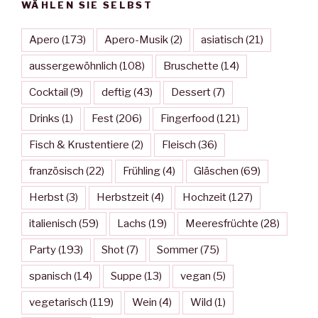
WÄHLEN SIE SELBST
Apero
(173)
Apero-Musik
(2)
asiatisch
(21)
aussergewöhnlich
(108)
Bruschette
(14)
Cocktail
(9)
deftig
(43)
Dessert
(7)
Drinks
(1)
Fest
(206)
Fingerfood
(121)
Fisch & Krustentiere
(2)
Fleisch
(36)
französisch
(22)
Frühling
(4)
Gläschen
(69)
Herbst
(3)
Herbstzeit
(4)
Hochzeit
(127)
italienisch
(59)
Lachs
(19)
Meeresfrüchte
(28)
Party
(193)
Shot
(7)
Sommer
(75)
spanisch
(14)
Suppe
(13)
vegan
(5)
vegetarisch
(119)
Wein
(4)
Wild
(1)