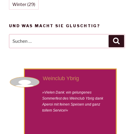
Winter
(29)
UND WAS MACHT SIE GLUSCHTIG?
Suche
Suche
nach:
Weinclub Ybrig
»Vielen Dank: ein gelungenes
Sommerfest des Weinclub Ybrig dank
Aperoi mit feinen Speisen und ganz
tollem Service!«