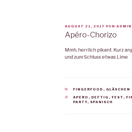
VERÖFFENTLICHT
AUGUST 21, 2017
VON
ADMIN
AM
Apéro-Chorizo
Mmh, herrlich pikant. Kurz an
und zum Schluss etwas Lime
KATEGORIEN
FINGERFOOD
,
GLÄSCHEN
SCHLAGWÖRTER
APERO
,
DEFTIG
,
FEST
,
F
PARTY
,
SPANISCH