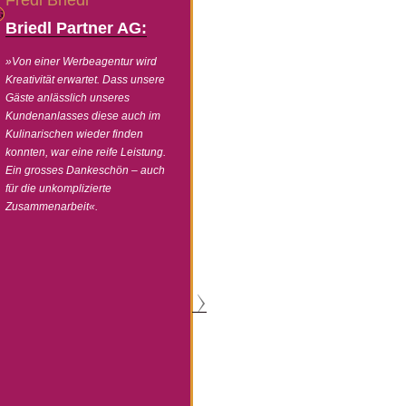
Fredi Briedl
Brigitta Steinb
Briedl Partner AG:
»Liebe Frau Ingold, e
einfach wunderbar, b
»Von einer Werbeagentur wird
Alle Gäste und ich w
Kreativität erwartet. Dass unsere
begeistert und staunt
Gäste anlässlich unseres
exquisiten Speisen.«
Kundenanlasses diese auch im
Kulinarischen wieder finden
konnten, war eine reife Leistung.
Ein grosses Dankeschön – auch
für die unkomplizierte
Zusammenarbeit«.