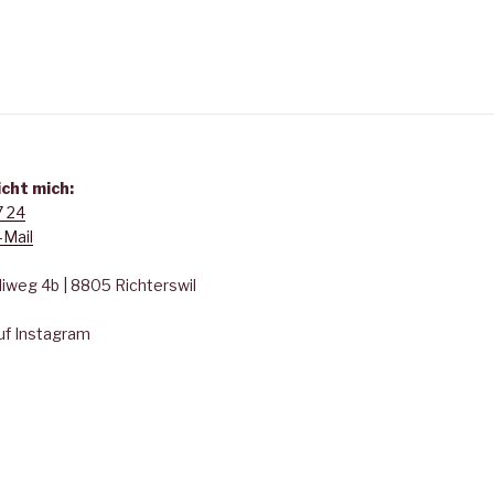
icht mich:
7 24
-Mail
liweg 4b | 8805 Richterswil
uf Instagram