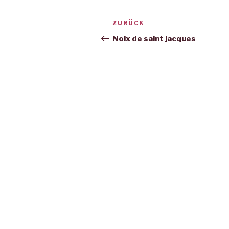
Beitrags-
Vorheriger
ZURÜCK
Navigation
Beitrag
Noix de saint jacques